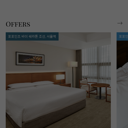
Offers
포포인츠 바이 쉐라톤 조선, 서울역
포포인