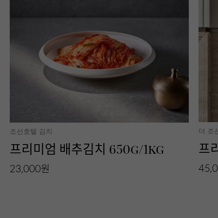
더 조
조선호텔 김치
프
프리미엄 배추김치 650g/1kg
45,
23,000원