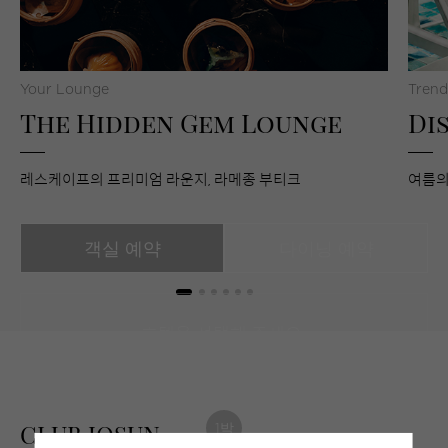
Your Lounge
Trend
The Hidden Gem Lounge
Di
레스케이프의 프리미엄 라운지, 라메종 부티크
여름의
객실 예약
다이닝 예약
호텔을 선택해 주세요.
07
08
금
토
CLUB JOSUN
1
박
2026.08
2026.08