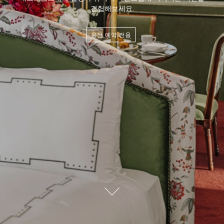
경험해보세요.
g
유선 예약 전용
e
/
g
e
t
.
자
세
d
히