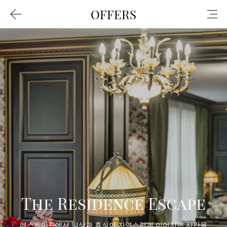
/m/intro.do
/m/mypage/main.do
----/m/mypage/main.
----/m/mypage/myGo
----/m/mypage/myGo
----/m/mypage/myPoi
----/m/mypage/myPoi
----/m/mypage/point
----/m/mypage/myCo
----/m/mypage/myCo
----/m/mypage/lnbInf
----/m/mypage/myCo
----/m/mypage/myCo
----/m/cnfirm/mber/
----/m/cnfirm/mber/
----/m/cnfirm/mber/d
----/m/cnfirm/mber/a
----/m/cnfirm/mber/v
----/m/mber/interes
----/m/mber/interes
----/m/mber/interest
----/m/mypage/myInf
----/m/mypage/myInf
----/m/mypage/pwCh
----/m/mypage/with
----/m/mypage/myInf
----/m/mypage/snsLin
----/m/mypage/snsUnl
----/m/mypage/delet
----/m/common/cmmn
/m/about/hotel.do
----/m/about/hotel.
----/m/about/hotel.
----/m/about/history
----/m/about/awards
----/m/about/esgIntr
----/m/about/shmInt
----/m/about/accoun
----/m/about/locati
----/m/about/esgRep
----/m/about/esg.do
----/m/about/shm.do
----/m/press/actRepo
----/m/press/actRepo
----/m/press/mainAct
----/m/press/social.
----/m/recruit/empl
/m/hotel/JosunPalac
----/m/hotel/JosunP
----/m/hotel/westin
----/m/hotel/westin
----/m/hotel/grandB
----/m/hotel/grandJe
----/m/hotel/lescap
----/m/hotel/pangyo
----/m/hotel/fpbsSe
----/m/hotel/fpbsM
/m/package/list.do
----/m/package/list.
----/m/package/list.
----/m/package/get.d
----/m/packa
----/m/massPr
----/m/massPr
----/m/event/l
----/m/event/l
----/m/event/
/m/membershi
----/m/membe
----/m/membe
----/m/membe
----/m/member
----/m/membe
----/m/membe
----/m/member
----/m/member
----/m/mber/
----/m/mber/
----/m/member
----/m/membe
----/m/member
----/m/member
----/m/membe
----/m/membe
----/m/mber/e
https://josun
----https://j
/m/activity/li
----/m/activit
----/m/activit
----/m/activit
----/m/activit
----/m/activi
----/m/activi
/m/product/k
----/m/produ
----/m/produc
----#
----/m/our/ev
/m/retail/ho
----/m/retail
----/m/retail
----/m/retail/
----/m/retail
----/m/retail
/m/leisure/tr
----/m/leisur
----/m/leisur
----/m/leisur
----/m/leisur
----/m/leisur
----/m/leisur
----/m/leisur
/m/office/sta
----/m/office
----/m/office/
/m/voc/cstmr
----/m/voc/c
----/m/custom
/m/identify/fi
----/m/identif
----/m/join/i
----/m/join/e
----/m/join/g
----/m/join/j
----/m/join/m
----/m/identif
----/m/identi
----/m/identi
----/m/identi
----/m/identi
----/m/identi
----/m/identi
----/m/identif
----/m/identi
----/m/identi
----/m/identi
/m/policy/agr
----/m/policy
----/m/policy
----/m/policy
----/m/policy/
----/m/policy
----/m/policy
----/m/policy
----/m/policy
/m/login/log
----/m/login/
----/m/login
----/m/login
----/m/login
----/sns/goog
----/sns/face
----/sns/nave
----/sns/kaka
----/sns/appl
/m/resve/roo
----/m/resve/
----/m/resve/
----/m/resve/
----/m/resve/
----/m/resve/
----/m/resve/
----/m/resve/
----/m/resve/
----/m/resve/d
----/m/resve/
----/m/resve/
----/m/resve/
----/m/resve/
----/m/resve/
----/m/resve
/m/subCard/a
----/m/subCar
/m/identify/i
----/m/identi
----/m/join/c
----/m/join/jo
/m/KakaopayP
----/m/Kakao
/m/specialEve
----/m/specia
----/m/specia
----/m/specia
/m/esgPromot
----/m/esgPr
----/m/esgPro
----/m/esgPr
/m/specialEve
----/m/specia
----/m/specia
----/m/specia
----/m/speci
----/m/specia
----/m/specia
----/m/specia
/m/reporting/
----/m/report
----/m/report
/app/availabil
----/app/avail
----/app/avail
----/app/appl
----/app/amen
----/app/idLo
----/app/idLo
----/app/bioL
----/app/noM
----/app/reg
----/app/reg
----/app/setti
----/app/setti
----/app/memb
----/app/memb
----/app/memb
----/app/memb
----/app/bioS
----/app/bioS
----/app/bioSe
----/app/leis
----/app/leis
----/app/leisu
----/app/leis
----/app/leis
----/app/leis
----/app/leisu
----/app/leis
----/app/cust
----/app/cust
----/app/main
----/app/setI
----/app/setI
----/app/perm
----/app/hote
----/app/hote
----/app/hote
----/app/hote
----/app/hote
----/app/hote
----/app/hote
----/app/hote
----/app/hote
----/app/hot
----/app/hote
----/app/pushL
----/app/pushL
----/app/intro
----/app/reta
----/app/reta
----/app/pro
----/app/offi
----/app/poli
----/app/poli
----/app/poli
----/app/poli
----/app/polic
----/app/poli
----/app/poli
----/app/abou
----/app/abou
/m/sitemap.do
OFFERS
/
m
/
p
a
c
k
The Residence Escape
a
레스케이프에서 일상과 휴식이 자연스럽게 이어지는 시간을