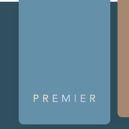
멤
t
버
십
.
안
내
d
o