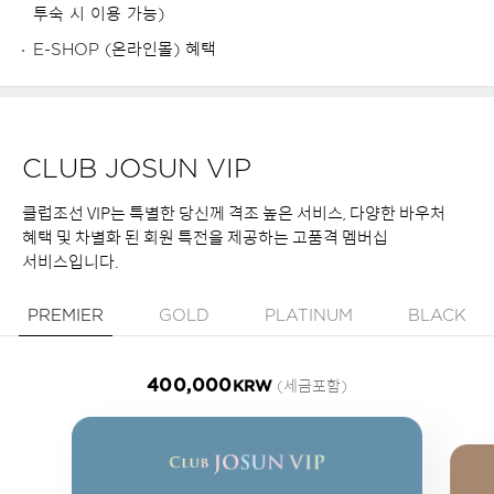
투숙 시 이용 가능)
2
E-SHOP (온라인몰) 혜택
_
p
CLUB JOSUN VIP
클럽조선 VIP는 특별한 당신께 격조 높은 서비스, 다양한 바우처
r
혜택 및 차별화 된 회원 특전을 제공하는 고품격 멤버십
서비스입니다.
o
PREMIER
GOLD
PLATINUM
BLACK
d
P
r
가
400,000
KRW
(세금포함)
e
u
입
비
m
i
c
e
r