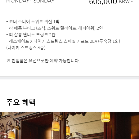
605,000
MONDAY~ SUNDAY
KRW ~
- 코너 주니어 스위트 객실 1박
- 라 메종 부티크 (조식, 스위트 딜라이트, 해피아워) 2인
- 티 살롱 웰니스 드링크 2잔
- 레스케이프 X 나이키 스트렝스 스페셜 기프트 2EA (투숙당 1회)
(나이키 스트렝스 6종)
※ 컨셉룸은 유선으로만 예약 가능합니다.
주요 혜택