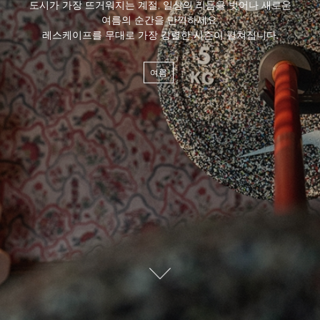
도시가 가장 뜨거워지는 계절, 일상의 리듬을 벗어나 새로운
g
여름의 순간을 만끽하세요.
레스케이프를 무대로 가장 강렬한 시즌이 펼쳐집니다.
e
여름
/
g
e
t
.
자
세
d
히