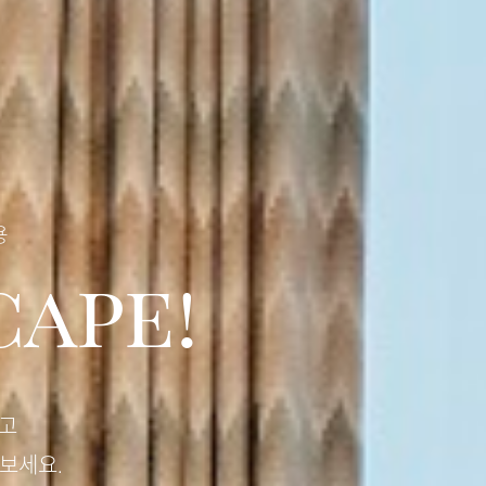
용
cape!
받고
보세요.