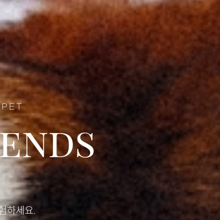
PET
iends
서
험하세요.