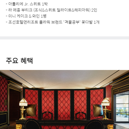
- 아틀리에 Jr. 스위트 1박
- 라 메종 부티크 (조식&스위트 딜라이트&해피아워) 2인
- 미니 케이크 & 와인 1병
- 조선호텔앤리조트 플라워 브랜드 '격물공부' 꽃다발 1개
주요 혜택