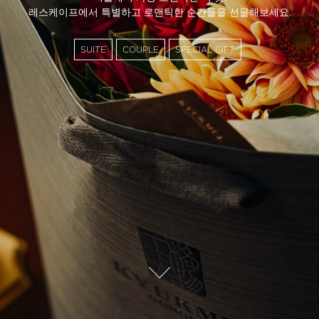
레스케이프에서 특별하고 로맨틱한 순간들을 선물해보세요.​
g
SUITE
COUPLE
SPECIAL GIFT
e
/
g
e
t
.
자
세
d
히