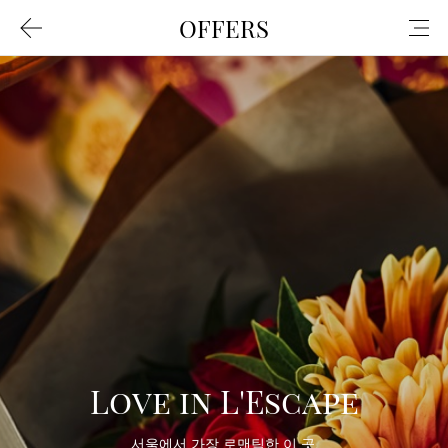
/m/intro.do
/m/mypage/main.do
----/m/mypage/main.
----/m/mypage/myGo
----/m/mypage/myGo
----/m/mypage/myPoi
----/m/mypage/myPoi
----/m/mypage/point
----/m/mypage/myCo
----/m/mypage/myCo
----/m/mypage/lnbInf
----/m/mypage/myCo
----/m/mypage/myCo
----/m/cnfirm/mber/
----/m/cnfirm/mber/
----/m/cnfirm/mber/d
----/m/cnfirm/mber/a
----/m/cnfirm/mber/v
----/m/mber/interes
----/m/mber/interes
----/m/mber/interest
----/m/mypage/myInf
----/m/mypage/myInf
----/m/mypage/pwCh
----/m/mypage/with
----/m/mypage/myInf
----/m/mypage/snsLin
----/m/mypage/snsUnl
----/m/mypage/delet
----/m/common/cmmn
/m/about/hotel.do
----/m/about/hotel.
----/m/about/hotel.
----/m/about/history
----/m/about/awards
----/m/about/esgIntr
----/m/about/shmInt
----/m/about/accoun
----/m/about/locati
----/m/about/esgRep
----/m/about/esg.do
----/m/about/shm.do
----/m/press/actRepo
----/m/press/actRepo
----/m/press/mainAct
----/m/press/social.
----/m/recruit/empl
/m/hotel/JosunPalac
----/m/hotel/JosunP
----/m/hotel/westin
----/m/hotel/westin
----/m/hotel/grandB
----/m/hotel/grandJe
----/m/hotel/lescap
----/m/hotel/pangyo
----/m/hotel/fpbsSe
----/m/hotel/fpbsM
/m/package/list.do
----/m/package/list.
----/m/package/list.
----/m/package/get.d
----/m/packa
----/m/massPr
----/m/massPr
----/m/event/l
----/m/event/l
----/m/event/
/m/membershi
----/m/membe
----/m/membe
----/m/membe
----/m/member
----/m/membe
----/m/membe
----/m/member
----/m/member
----/m/mber/
----/m/mber/
----/m/member
----/m/membe
----/m/member
----/m/member
----/m/membe
----/m/membe
----/m/mber/e
https://josun
----https://j
/m/activity/li
----/m/activit
----/m/activit
----/m/activit
----/m/activit
----/m/activi
----/m/activi
/m/product/k
----/m/produ
----/m/produc
----#
----/m/our/ev
/m/retail/ho
----/m/retail
----/m/retail
----/m/retail/
----/m/retail
----/m/retail
/m/leisure/tr
----/m/leisur
----/m/leisur
----/m/leisur
----/m/leisur
----/m/leisur
----/m/leisur
----/m/leisur
/m/office/sta
----/m/office
----/m/office/
/m/voc/cstmr
----/m/voc/c
----/m/custom
/m/identify/fi
----/m/identif
----/m/join/i
----/m/join/e
----/m/join/g
----/m/join/j
----/m/join/m
----/m/identif
----/m/identi
----/m/identi
----/m/identi
----/m/identi
----/m/identi
----/m/identi
----/m/identif
----/m/identi
----/m/identi
----/m/identi
/m/policy/agr
----/m/policy
----/m/policy
----/m/policy
----/m/policy/
----/m/policy
----/m/policy
----/m/policy
----/m/policy
/m/login/log
----/m/login/
----/m/login
----/m/login
----/m/login
----/sns/goog
----/sns/face
----/sns/nave
----/sns/kaka
----/sns/appl
/m/resve/roo
----/m/resve/
----/m/resve/
----/m/resve/
----/m/resve/
----/m/resve/
----/m/resve/
----/m/resve/
----/m/resve/
----/m/resve/d
----/m/resve/
----/m/resve/
----/m/resve/
----/m/resve/
----/m/resve/
----/m/resve
/m/subCard/a
----/m/subCar
/m/identify/i
----/m/identi
----/m/join/c
----/m/join/jo
/m/KakaopayP
----/m/Kakao
/m/specialEve
----/m/specia
----/m/specia
----/m/specia
/m/esgPromot
----/m/esgPr
----/m/esgPro
----/m/esgPr
/m/specialEve
----/m/specia
----/m/specia
----/m/specia
----/m/speci
----/m/specia
----/m/specia
----/m/specia
/m/reporting/
----/m/report
----/m/report
/app/availabil
----/app/avail
----/app/avail
----/app/appl
----/app/amen
----/app/idLo
----/app/idLo
----/app/bioL
----/app/noM
----/app/reg
----/app/reg
----/app/setti
----/app/setti
----/app/memb
----/app/memb
----/app/memb
----/app/memb
----/app/bioS
----/app/bioS
----/app/bioSe
----/app/leis
----/app/leis
----/app/leisu
----/app/leis
----/app/leis
----/app/leis
----/app/leisu
----/app/leis
----/app/cust
----/app/cust
----/app/main
----/app/setI
----/app/setI
----/app/perm
----/app/hote
----/app/hote
----/app/hote
----/app/hote
----/app/hote
----/app/hote
----/app/hote
----/app/hote
----/app/hote
----/app/hot
----/app/hote
----/app/pushL
----/app/pushL
----/app/intro
----/app/reta
----/app/reta
----/app/pro
----/app/offi
----/app/poli
----/app/poli
----/app/poli
----/app/poli
----/app/polic
----/app/poli
----/app/poli
----/app/abou
----/app/abou
/m/sitemap.do
OFFERS
/
m
/
p
a
c
k
Love in L'Escape
a
서울에서 가장 로맨틱한 이 곳,